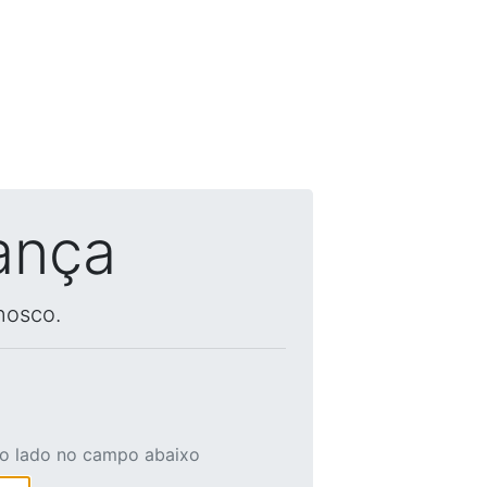
ança
nosco.
ao lado no campo abaixo