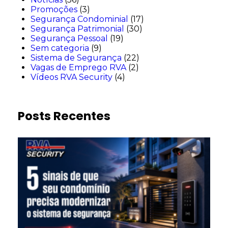
Promoções
(3)
Segurança Condominial
(17)
Segurança Patrimonial
(30)
Segurança Pessoal
(19)
Sem categoria
(9)
Sistema de Segurança
(22)
Vagas de Emprego RVA
(2)
Vídeos RVA Security
(4)
Posts Recentes