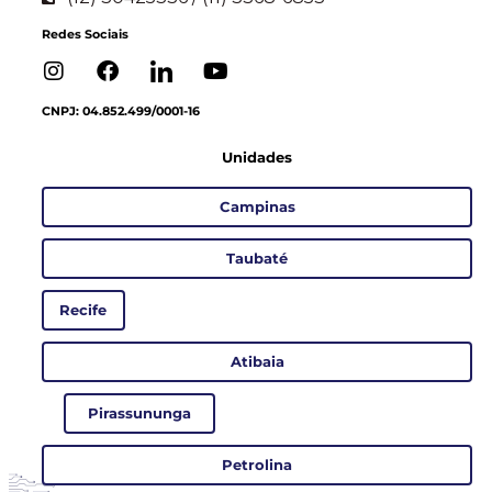
Redes Sociais
CNPJ: 04.852.499/0001-16
Unidades
Campinas
Taubaté
Recife
Atibaia
Pirassununga
Petrolina