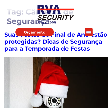
Tag:
Câmeras de
Segurança
Orçamento
Suas Festas de Final de Ano estão
protegidas? Dicas de Segurança
para a Temporada de Festas