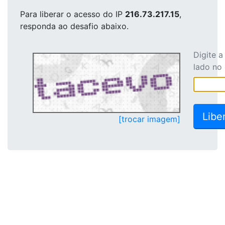
Para liberar o acesso
do IP
216.73.217.15
,
responda ao desafio abaixo.
Digite 
lado no
[trocar imagem]