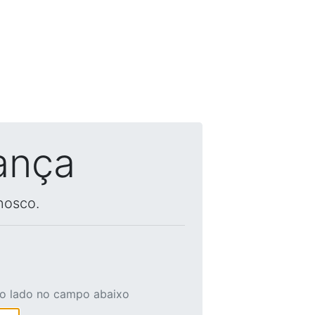
ança
nosco.
ao lado no campo abaixo