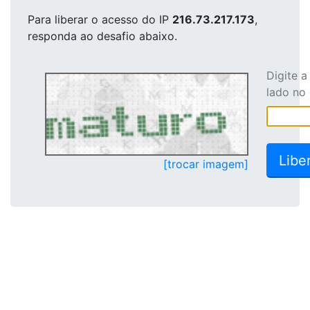
Para liberar o acesso
do IP
216.73.217.173
,
responda ao desafio abaixo.
Digite 
lado no
[trocar imagem]