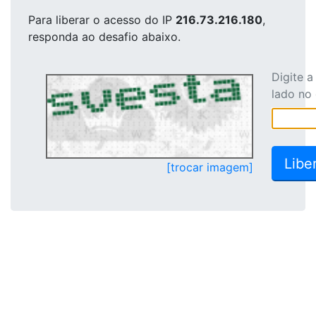
Para liberar o acesso
do IP
216.73.216.180
,
responda ao desafio abaixo.
Digite 
lado no
[trocar imagem]