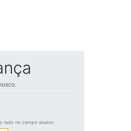
ança
nosco.
ao lado no campo abaixo