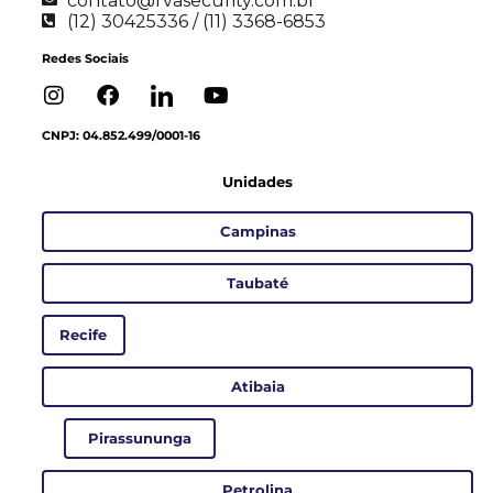
contato@rvasecurity.com.br
(12) 30425336 / (11) 3368-6853
Redes Sociais
CNPJ: 04.852.499/0001-16
Unidades
Campinas
Taubaté
Recife
Atibaia
Pirassununga
Petrolina