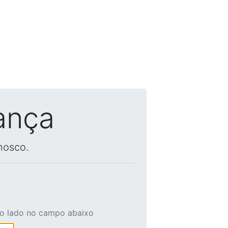
ança
nosco.
ao lado no campo abaixo