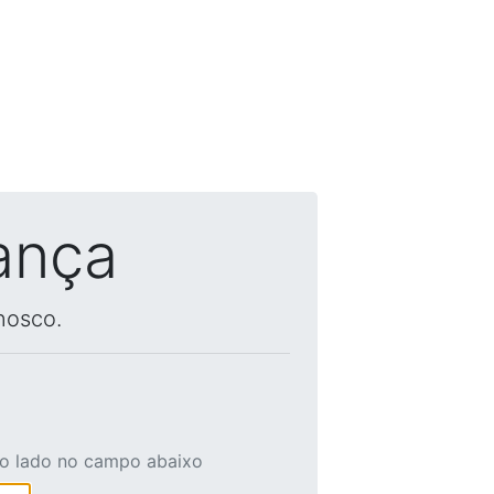
ança
nosco.
ao lado no campo abaixo