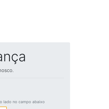
ança
nosco.
ao lado no campo abaixo