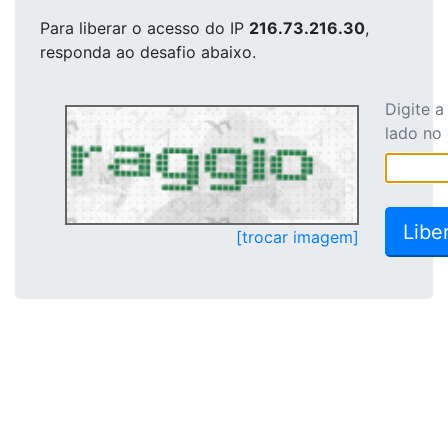
Para liberar o acesso
do IP
216.73.216.30
,
responda ao desafio abaixo.
Digite 
lado no
[trocar imagem]