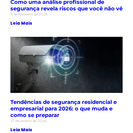
Como uma análise profissional de
segurança revela riscos que você não vê
11 de fevereiro de 2026
Leia Mais
Tendências de segurança residencial e
empresarial para 2026: o que muda e
como se preparar
27 de janeiro de 2026
Leia Mais