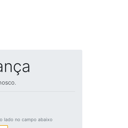
ança
nosco.
ao lado no campo abaixo