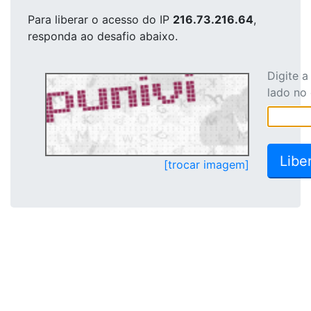
Para liberar o acesso
do IP
216.73.216.64
,
responda ao desafio abaixo.
Digite 
lado no
[trocar imagem]