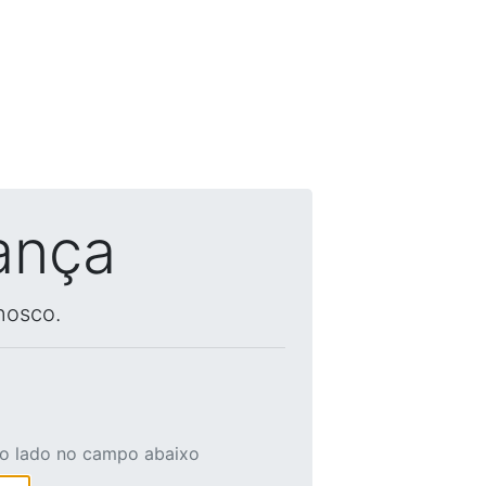
ança
nosco.
ao lado no campo abaixo