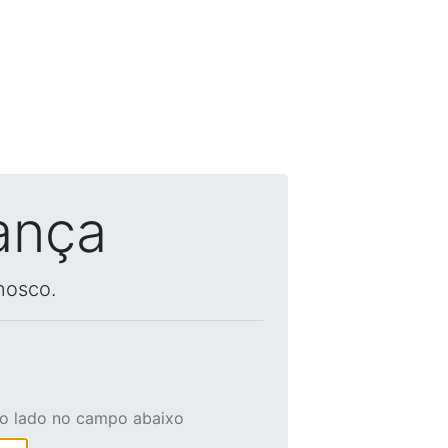
ança
nosco.
ao lado no campo abaixo