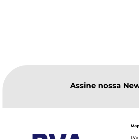
Assine nossa New
Map
Pág