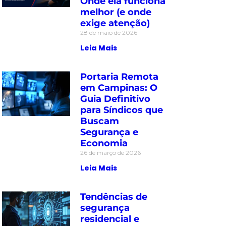
Onde ela funciona
melhor (e onde
exige atenção)
28 de maio de 2026
Leia Mais
Portaria Remota
em Campinas: O
Guia Definitivo
para Síndicos que
Buscam
Segurança e
Economia
26 de março de 2026
Leia Mais
Tendências de
segurança
residencial e