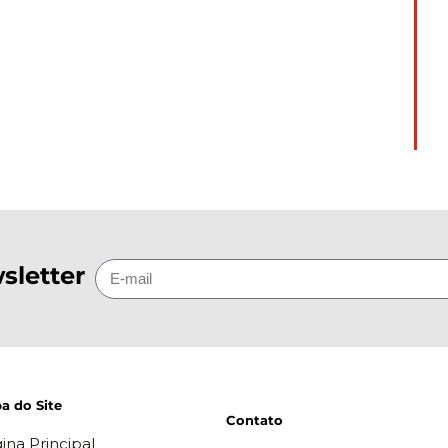
sletter
a do Site
Contato
ina Principal