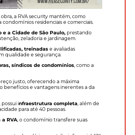
e obra, a RVA security mantém, como
a condomínios residenciais e comerciais.
 e a Cidade de São Paulo,
prestando
utenção, zeladoria e jardinagem.
ificadas, treinadas
e avaliadas
om qualidade e segurança.
ras, síndicos de condomínios
, como a
preço justo, oferecendo a máxima
o benefícios e vantagens inerentes a da
possui i
nfraestrutura completa
, além de
cidade para até 40 pessoas.
m a RVA
, o condomínio transfere suas