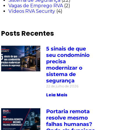
Sistema de Segurança
(22)
Vagas de Emprego RVA
(2)
Vídeos RVA Security
(4)
Posts Recentes
5 sinais de que
seu condomínio
precisa
modernizar o
sistema de
segurança
22 de julho de 2026
Leia Mais
Portaria remota
resolve mesmo
falhas humanas?